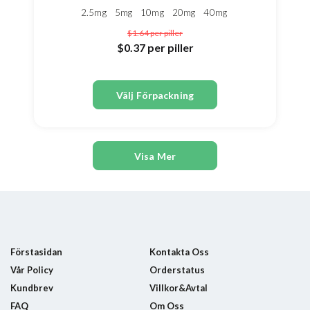
2.5mg
5mg
10mg
20mg
40mg
$1.64
per piller
$0.37
per piller
Välj Förpackning
Visa Mer
Förstasidan
Kontakta Oss
Vår Policy
Orderstatus
Kundbrev
Villkor&Avtal
FAQ
Om Oss