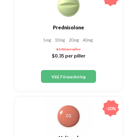
Prednisolone
5mg
10mg
20mg
40mg
$1.80
per piller
$0.35
per piller
Välj Förpackning
-20%