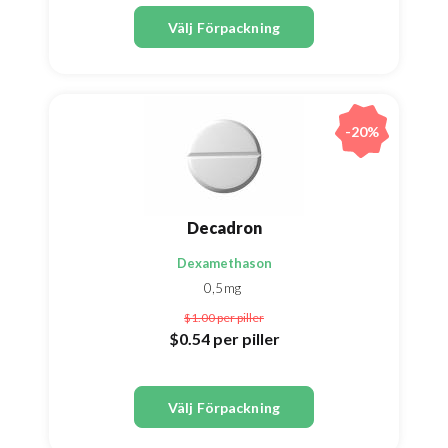
Välj Förpackning
-20%
Decadron
Dexamethason
0,5mg
$1.00
per piller
$0.54
per piller
Välj Förpackning