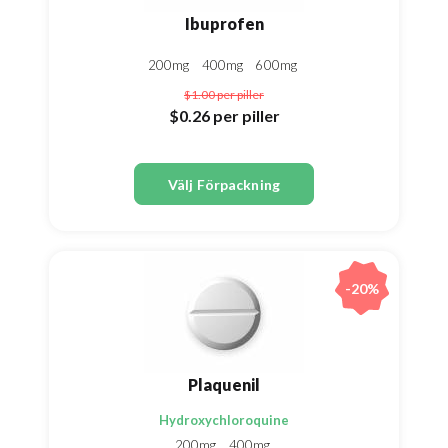
Ibuprofen
200mg
400mg
600mg
$1.00
per piller
$0.26
per piller
Välj Förpackning
-20%
Plaquenil
Hydroxychloroquine
200mg
400mg