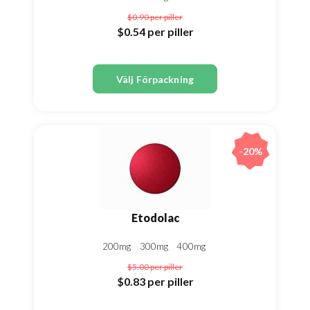
$0.90
per piller
$0.54
per piller
Välj Förpackning
-20%
Etodolac
200mg
300mg
400mg
$5.00
per piller
$0.83
per piller