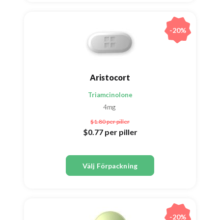
-20%
Aristocort
Triamcinolone
4mg
$1.80
per piller
$0.77
per piller
Välj Förpackning
-20%