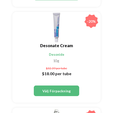
-20%
Desonate Cream
Desonide
10g
$32.39
per tube
$18.00
per tube
Välj Förpackning