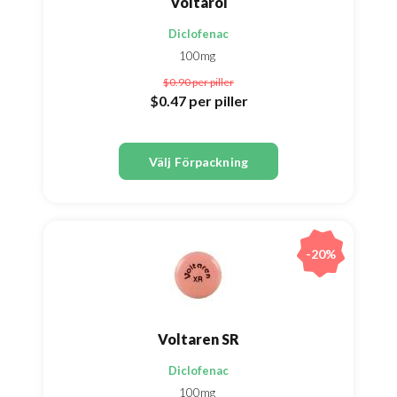
Voltarol
Diclofenac
100mg
$0.90
per piller
$0.47
per piller
Välj Förpackning
-20%
Voltaren SR
Diclofenac
100mg