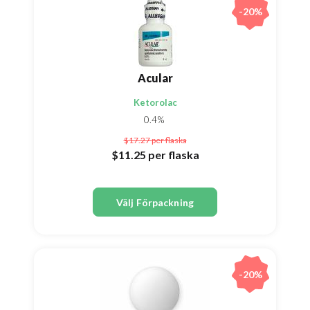
-20%
Acular
Ketorolac
0.4%
$17.27
per flaska
$11.25
per flaska
Välj Förpackning
-20%