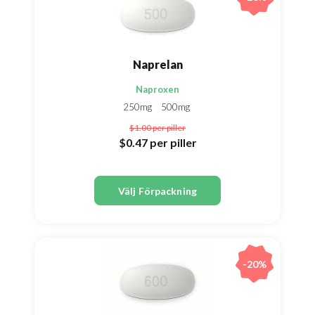
Naprelan
Naproxen
250mg
500mg
$1.00
per piller
$0.47
per piller
Välj Förpackning
-20%