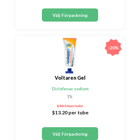
Välj Förpackning
-20%
Voltaren Gel
Diclofenac sodium
1%
$44.54
per tube
$13.20
per tube
Välj Förpackning