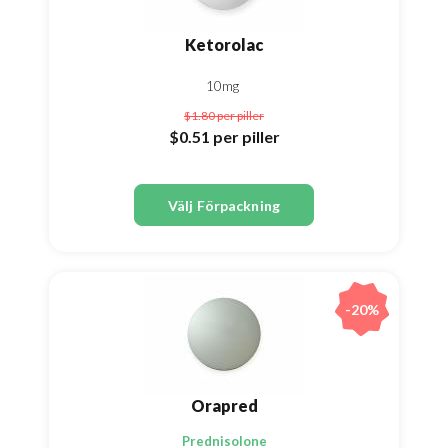
Ketorolac
10mg
$1.80
per piller
$0.51
per piller
Välj Förpackning
-20%
Orapred
Prednisolone