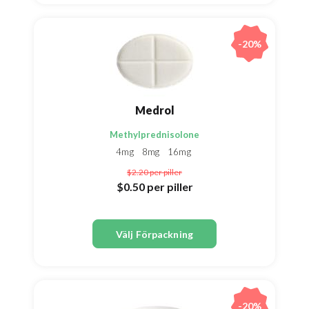
-20%
Medrol
Methylprednisolone
4mg
8mg
16mg
$2.20
per piller
$0.50
per piller
Välj Förpackning
-20%