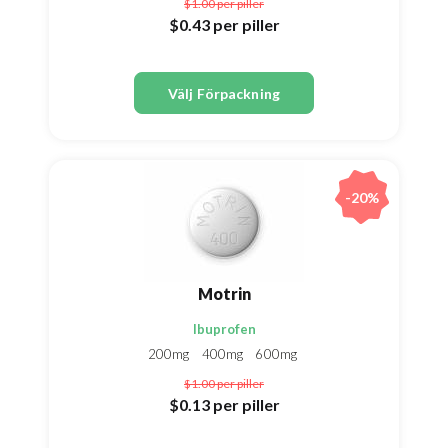
$1.00
per piller
$0.43
per piller
Välj Förpackning
-20%
Motrin
Ibuprofen
200mg
400mg
600mg
$1.00
per piller
$0.13
per piller