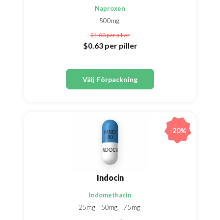
Naproxen
500mg
$1.00
per piller
$0.63
per piller
Välj Förpackning
-20%
Indocin
Indomethacin
25mg
50mg
75mg