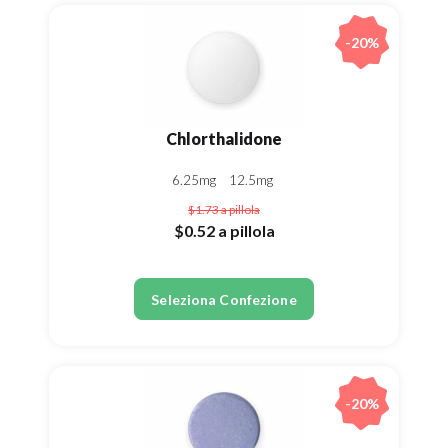
-20%
Chlorthalidone
6.25mg
12.5mg
$1.73
a pillola
$0.52
a pillola
Seleziona Confezione
-20%