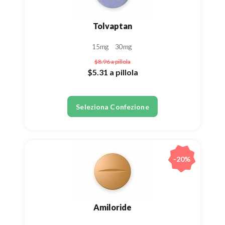
Tolvaptan
15mg
30mg
$8.96
a pillola
$5.31
a pillola
Seleziona Confezione
-20%
Amiloride