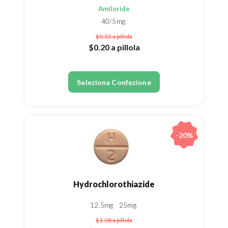
Amiloride
40/5mg
$0.32
a pillola
$0.20
a pillola
Seleziona Confezione
-20%
Hydrochlorothiazide
12.5mg
25mg
$1.08
a pillola