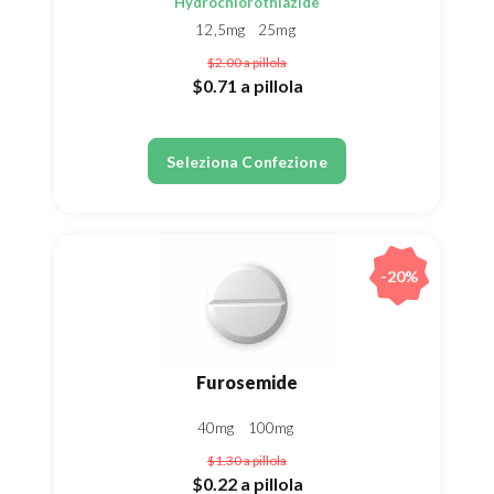
Hydrochlorothiazide
12,5mg
25mg
$2.00
a pillola
$0.71
a pillola
Seleziona Confezione
-20%
Furosemide
40mg
100mg
$1.30
a pillola
$0.22
a pillola