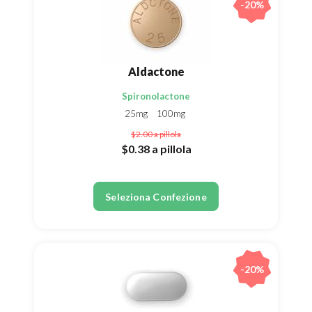
-20%
Aldactone
Spironolactone
25mg
100mg
$2.00
a pillola
$0.38
a pillola
Seleziona Confezione
-20%