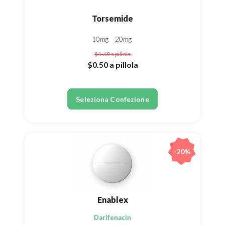
Torsemide
10mg
20mg
$1.69
a pillola
$0.50
a pillola
Seleziona Confezione
-20%
Enablex
Darifenacin