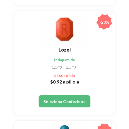
-20%
Lozol
Indapamide
1,5mg
2,5mg
$4.00
a pillola
$0.92
a pillola
Seleziona Confezione