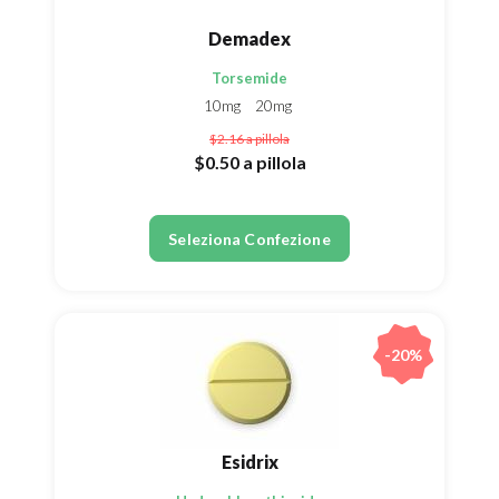
Demadex
Torsemide
10mg
20mg
$2.16
a pillola
$0.50
a pillola
Seleziona Confezione
-20%
Esidrix