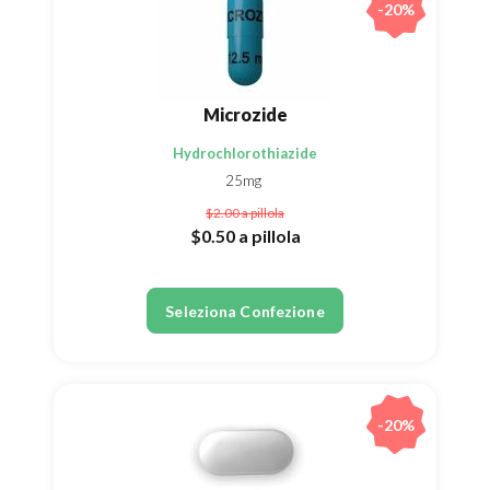
-20%
Microzide
Hydrochlorothiazide
25mg
$2.00
a pillola
$0.50
a pillola
Seleziona Confezione
-20%