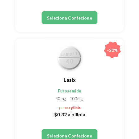
Seleziona Confezione
-20%
Lasix
Furosemide
40mg
100mg
$1.30
a pillola
$0.32
a pillola
Seleziona Confezione