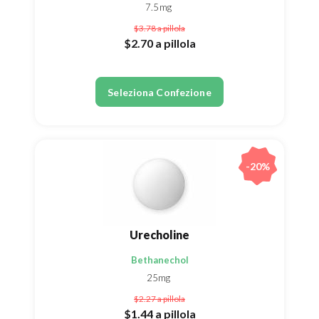
7.5mg
$3.78
a pillola
$2.70
a pillola
Seleziona Confezione
-20%
Urecholine
Bethanechol
25mg
$2.27
a pillola
$1.44
a pillola