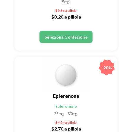
5mg
$0.36
a pillola
$0.20
a pillola
Seleziona Confezione
-20%
Eplerenone
Eplerenone
25mg
50mg
$4.54
a pillola
$2.70
a pillola