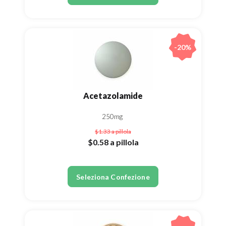
-20%
Acetazolamide
250mg
$1.33
a pillola
$0.58
a pillola
Seleziona Confezione