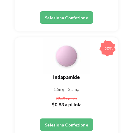
Seleziona Confezione
-20%
Indapamide
1,5mg
2,5mg
$3.60
a pillola
$0.83
a pillola
Seleziona Confezione