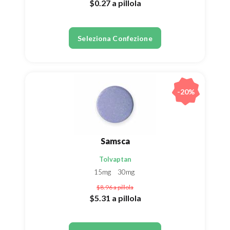
$0.27
a pillola
Seleziona Confezione
-20%
Samsca
Tolvaptan
15mg
30mg
$8.96
a pillola
$5.31
a pillola