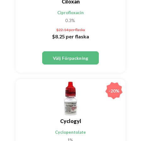
Ciloxan
Ciprofloxacin
0.3%
$22.14
per flaska
$8.25
per flaska
Välj Förpackning
-20%
Cyclogyl
Cyclopentolate
1%