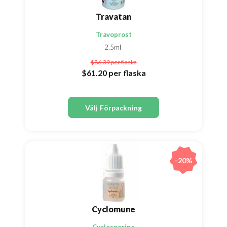
Travatan
Travoprost
2.5ml
$86.39
per flaska
$61.20
per flaska
Välj Förpackning
-20%
Cyclomune