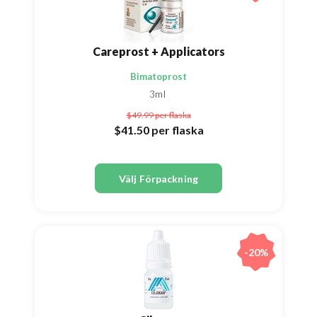
Careprost + Applicators
Bimatoprost
3ml
$49.99
per flaska
$41.50
per flaska
Välj Förpackning
-20%