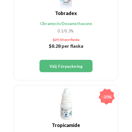
Tobradex
Obramycin/Dexamethasone
0.1/0.3%
$29.15
per flaska
$8.28
per flaska
Välj Förpackning
-20%
Tropicamide