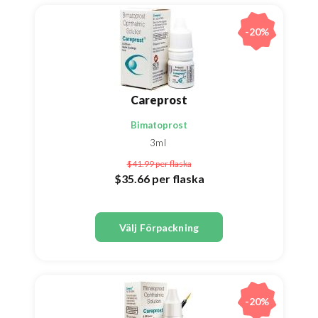
-20%
Careprost
Bimatoprost
3ml
$41.99
per flaska
$35.66
per flaska
Välj Förpackning
-20%