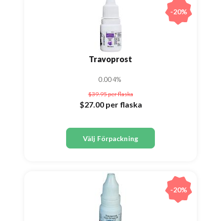
-20%
Travoprost
0.004%
$39.95
per flaska
$27.00
per flaska
Välj Förpackning
-20%