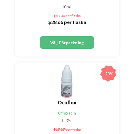
10ml
$43.00
per flaska
$28.66
per flaska
Välj Förpackning
-20%
Ocuflox
Ofloxacin
0.3%
$17.27
per flaska