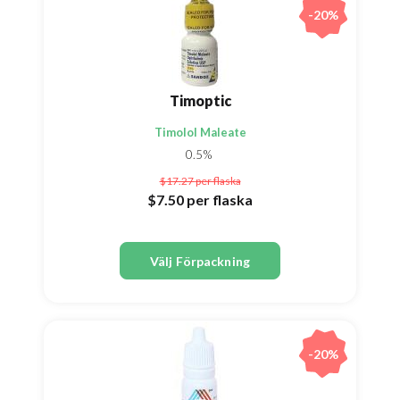
-20%
Timoptic
Timolol Maleate
0.5%
$17.27
per flaska
$7.50
per flaska
Välj Förpackning
-20%