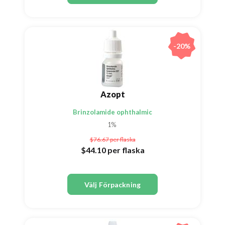
-20%
Azopt
Brinzolamide ophthalmic
1%
$76.67
per flaska
$44.10
per flaska
Välj Förpackning