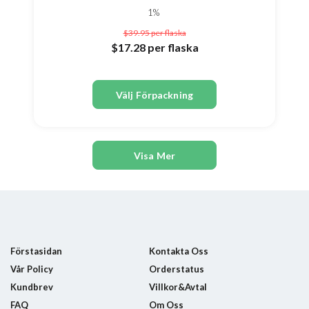
1%
$39.95
per flaska
$17.28
per flaska
Välj Förpackning
Visa Mer
Förstasidan
Kontakta Oss
Vår Policy
Orderstatus
Kundbrev
Villkor&Avtal
FAQ
Om Oss