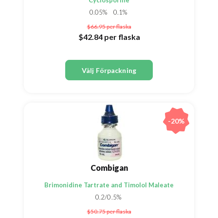
Cyclosporine
0.05%
0.1%
$66.95
per flaska
$42.84
per flaska
Välj Förpackning
-20%
Combigan
Brimonidine Tartrate and Timolol Maleate
0.2/0.5%
$50.75
per flaska