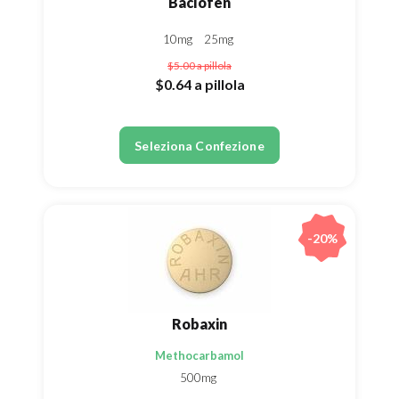
Baclofen
10mg
25mg
$5.00
a pillola
$0.64
a pillola
Seleziona Confezione
-20%
Robaxin
Methocarbamol
500mg