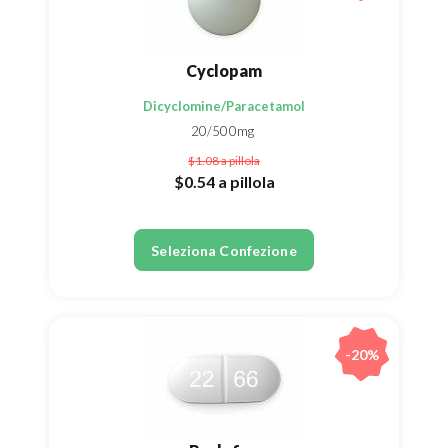
Cyclopam
Dicyclomine/Paracetamol
20/500mg
$1.08
a pillola
$0.54
a pillola
Seleziona Confezione
-20%