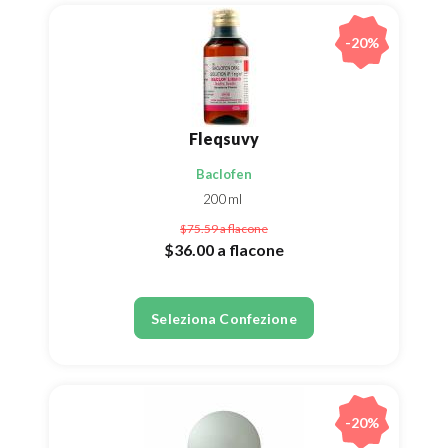
-20%
Fleqsuvy
Baclofen
200ml
$75.59
a flacone
$36.00
a flacone
Seleziona Confezione
-20%