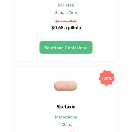
Baclofen
10mg
25mg
$4.00
a pillola
$0.68
a pillola
Seleziona Confezione
-20%
Skelaxin
Metaxalone
400mg