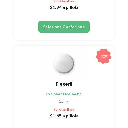
$3.00
a pillola
$1.94
a pillola
Seleziona Confezione
-20%
Flexeril
Сyclobenzaprine hcl
15mg
$2.81
a pillola
$1.65
a pillola