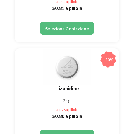
$2.02
a pillola
$0.81
a pillola
Seleziona Confezione
-20%
Tizanidine
2mg
$1.98
a pillola
$0.80
a pillola