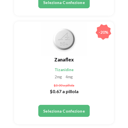
Seleziona Confezione
-20%
Zanaflex
Tizanidine
2mg
4mg
$3.00
a pillola
$0.67
a pillola
Seleziona Confezione