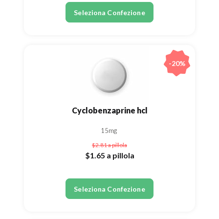
Seleziona Confezione
-20%
Cyclobenzaprine hcl
15mg
$2.81
a pillola
$1.65
a pillola
Seleziona Confezione