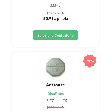
333mg
$2.20
a pillola
$0.91
a pillola
Seleziona Confezione
-20%
Antabuse
Disulfiram
250mg
500mg
$2.00
a pillola