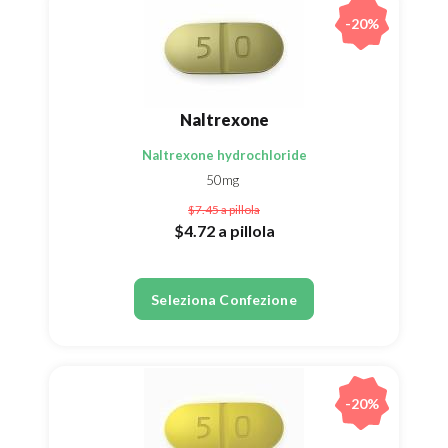
-20%
Naltrexone
Naltrexone hydrochloride
50mg
$7.45
a pillola
$4.72
a pillola
Seleziona Confezione
-20%