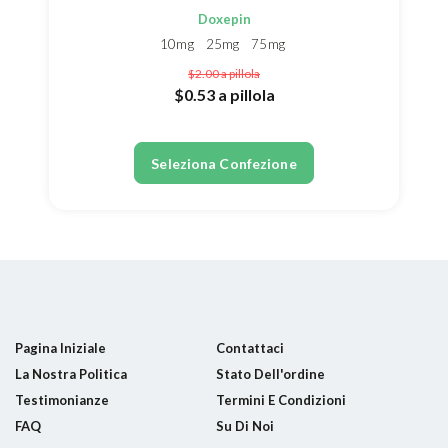
Doxepin
10mg
25mg
75mg
$2.00
a pillola
$0.53
a pillola
Seleziona Confezione
Pagina Iniziale
Contattaci
La Nostra Politica
Stato Dell'ordine
Testimonianze
Termini E Condizioni
FAQ
Su Di Noi