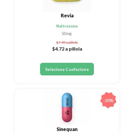
Revia
Naltrexone
50mg
$7.45
a pillola
$4.72
a pillola
Seleziona Confezione
-20%
Sinequan