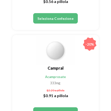
$0.56
a pillola
Seleziona Confezione
-20%
Campral
Acamprosate
333mg
$2.20
a pillola
$0.91
a pillola