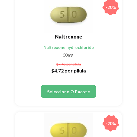
-20%
Naltrexone
Naltrexone hydrochloride
50mg
$7.45
por pílula
$4.72
por pílula
Seleccione O Pacote
-20%