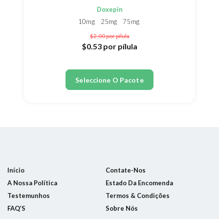
Doxepin
10mg
25mg
75mg
$2.00
por pílula
$0.53
por pílula
Seleccione O Pacote
Início
Contate-Nos
A Nossa Política
Estado Da Encomenda
Testemunhos
Termos & Condições
FAQ’S
Sobre Nós