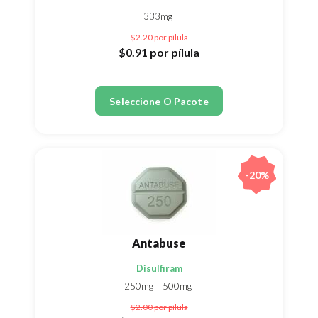
333mg
$2.20
por pílula
$0.91
por pílula
Seleccione O Pacote
-20%
Antabuse
Disulfiram
250mg
500mg
$2.00
por pílula