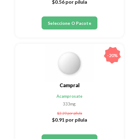
$0.56
por pílula
Seleccione O Pacote
-20%
Campral
Acamprosate
333mg
$2.20
por pílula
$0.91
por pílula