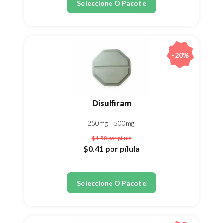
Seleccione O Pacote
-20%
Disulfiram
250mg
500mg
$1.58
por pílula
$0.41
por pílula
Seleccione O Pacote