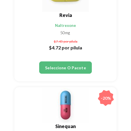
Revia
Naltrexone
50mg
$7.45
por pílula
$4.72
por pílula
Seleccione O Pacote
-20%
Sinequan