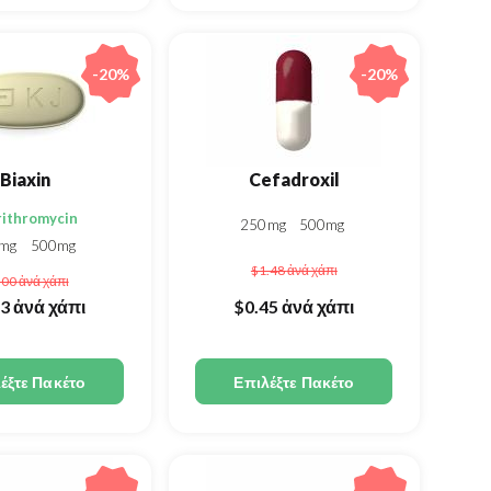
-20%
-20%
Biaxin
Cefadroxil
rithromycin
250mg
500mg
0mg
500mg
$1.48
ἀνά χάπι
.00
ἀνά χάπι
93
ἀνά χάπι
$0.45
ἀνά χάπι
έξτε Πακέτο
Επιλέξτε Πακέτο