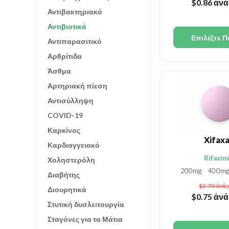
$0.86
ἀνά
Αντιβακτηριακό
Αντιβιοτικά
Επιλέξτε Π
Αντιπαρασιτικό
Αρθρίτιδα
Άσθμα
Αρτηριακή πίεση
Αντισύλληψη
COVID-19
Καρκίνος
Xifax
Καρδιαγγειακό
Rifaxim
Χοληστερόλη
200mg
400m
Διαβήτης
$2.70
ἀνά 
Διουρητικά
$0.75
ἀνά
Στυτική δυσλειτουργία
Σταγόνες για τα Μάτια