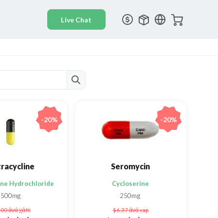
-20%
-20%
racycline
Seromycin
ine Hydrochloride
Cycloserine
500mg
250mg
.00
ἀνά χάπι
$6.37
ἀνά cap