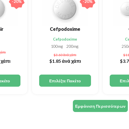
-20%
-20%
ir
Cefpodoxime
Cefpodoxime
C
100mg
200mg
25
χάπι
$3.60
ἀνά χάπι
$1
 χάπι
$1.85
ἀνά χάπι
$3.
ακέτο
Επιλέξτε Πακέτο
Επιλ
Εμφάνιση Περισσότερων