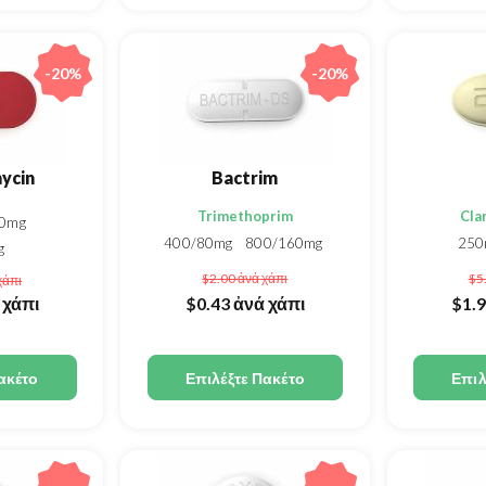
-20%
-20%
ycin
Bactrim
Trimethoprim
Cla
00mg
400/80mg
800/160mg
25
g
$2.00
ἀνά χάπι
$5
χάπι
 χάπι
$0.43
ἀνά χάπι
$1.
ακέτο
Επιλέξτε Πακέτο
Επιλ