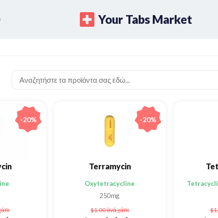
Your Tabs Market
-20%
-20%
cin
Terramycin
Tet
ine
Oxytetracycline
Tetracycl
250mg
χάπι
$1.00
ἀνά χάπι
$1