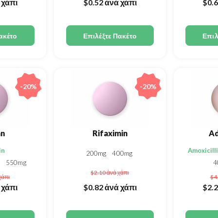
 χάπι
$0.52
ἀνά χάπι
$0.
ακέτο
Επιλέξτε Πακέτο
Επιλ
-20%
-20%
an
Rifaximin
Ad
in
Amoxicill
200mg
400mg
g
550mg
4
$2.10
ἀνά χάπι
χάπι
$4
 χάπι
$0.82
ἀνά χάπι
$2.