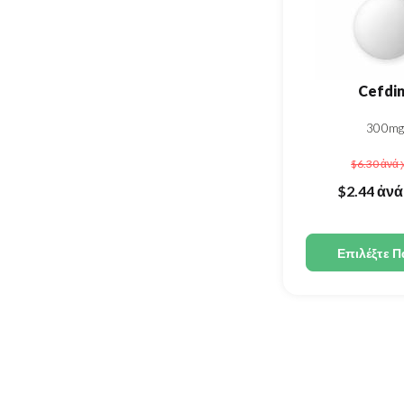
Cefdin
300mg
$6.30
ἀνά 
$2.44
ἀνά
Επιλέξτε Π