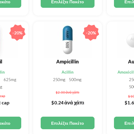
ακέτο
Επιλέξτε Πακέτο
Επιλ
-20%
-20%
l
Ampicillin
Au
lin
Acillin
Amoxicil
g
625mg
250mg
500mg
25
g
50
$2.00
ἀνά χάπι
75
cap
$1
8
 cap
$0.24
ἀνά χάπι
$1.
ακέτο
Επιλέξτε Πακέτο
Επιλ