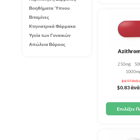
Βοηθήματα Ύπνου
Βιταμίνες
Κτηνιατρικά Φάρμακα
Υγεία των Γυναικών
Απώλεια Βάρους
Azithrom
250mg
5
1000m
$4.97
ἀνά 
$0.83
ἀνά
Επιλέξτε Π