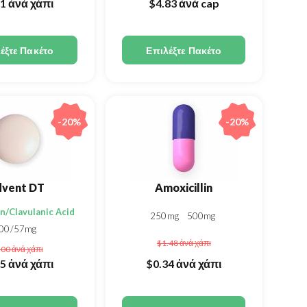
61
ἀνά χάπι
$4.83
ἀνά cap
έξτε Πακέτο
Επιλέξτε Πακέτο
-20%
-20%
vent DT
Amoxicillin
in/Clavulanic Acid
250mg
500mg
00/57mg
$1.48
ἀνά χάπι
.00
ἀνά χάπι
25
ἀνά χάπι
$0.34
ἀνά χάπι