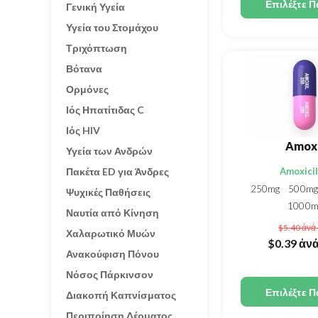
Επιλέξτε Π
Γενική Υγεία
Υγεία του Στομάχου
Τριχόπτωση
Βότανα
Ορμόνες
Ιός Ηπατίτιδας C
Ιός HIV
Amoxi
Υγεία των Ανδρών
Πακέτα ED για Άνδρες
Amoxicil
250mg
500m
Ψυχικές Παθήσεις
1000m
Ναυτία από Κίνηση
$5.40
ἀνά 
Χαλαρωτικό Μυών
$0.39
ἀνά
Ανακούφιση Πόνου
Νόσος Πάρκινσον
Επιλέξτε Π
Διακοπή Καπνίσματος
Περιποίηση Δέρματος