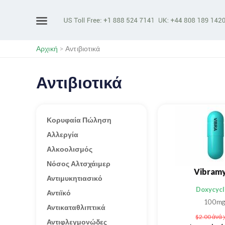
Αρχική
>
Αντιβιοτικά
Αντιβιοτικά
Κορυφαία Πώληση
Αλλεργία
Αλκοολισμός
Νόσος Αλτσχάιμερ
Vibramy
Αντιμυκητιασικό
Doxycycl
Αντιϊκό
100mg
Αντικαταθλιπτικά
$2.00
ἀνά 
Αντιφλεγμονώδες