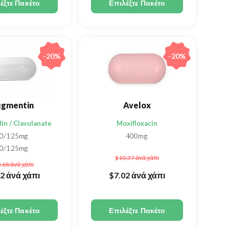
έξτε Πακέτο
Επιλέξτε Πακέτο
-20%
-20%
gmentin
Avelox
lin / Clavulanate
Moxifloxacin
0/125mg
400mg
0/125mg
$10.37
ἀνά χάπι
0/250mg
0.68
ἀνά χάπι
75/125mg
62
ἀνά χάπι
$7.02
ἀνά χάπι
έξτε Πακέτο
Επιλέξτε Πακέτο