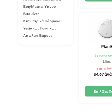
Βοηθήματα Ύπνου
Βιταμίνες
Κτηνιατρικά Φάρμακα
Υγεία των Γυναικών
Απώλεια Βάρους
Plan 
Levonorge
1,5mg
$10.00
ἀνά
$4.67
ἀνά
Επιλέξτε Π