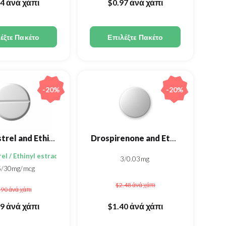
24
ἀνά χάπι
$0.97
ἀνά χάπι
έξτε Πακέτο
Επιλέξτε Πακέτο
-20%
-20%
Desogestrel and Ethinyl estradiol
Drospirenone and Ethinyl Estradiol
l / Ethinyl estradiol
3/0.03mg
5/30mg/mcg
$2.48
ἀνά χάπι
.90
ἀνά χάπι
99
ἀνά χάπι
$1.40
ἀνά χάπι