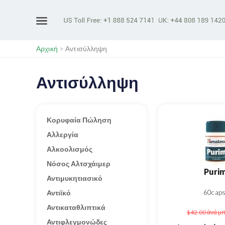
Αρχική
>
Αντισύλληψη
Αντισύλληψη
Κορυφαία Πώληση
Αλλεργία
Αλκοολισμός
Νόσος Αλτσχάιμερ
Puri
Αντιμυκητιασικό
Αντιϊκό
60cap
Αντικαταθλιπτικά
$42.00
ἀνά μ
Αντιφλεγμονώδες