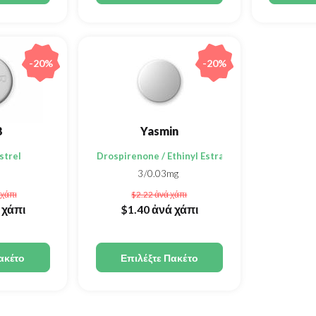
-20%
-20%
B
Yasmin
strel
Drospirenone / Ethinyl Estradiol
3/0.03mg
 χάπι
$2.22
ἀνά χάπι
 χάπι
$1.40
ἀνά χάπι
ακέτο
Επιλέξτε Πακέτο