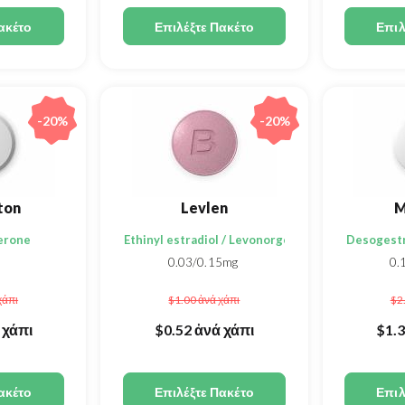
ακέτο
Επιλέξτε Πακέτο
Επιλ
-20%
-20%
ton
Levlen
M
erone
Ethinyl estradiol / Levonorgestrel
Desogestre
0.03/0.15mg
0.
χάπι
$1.00
ἀνά χάπι
$2
 χάπι
$0.52
ἀνά χάπι
$1.
ακέτο
Επιλέξτε Πακέτο
Επιλ