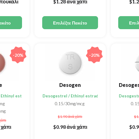
πουκάλι
$1.28
ἀνά χάπι
$1.
ακέτο
Επιλέξτε Πακέτο
Επιλ
-20%
-20%
e
Desogen
Ethinyl estradiol
Desogestrel / Ethinyl estradiol
Desogestre
3mg
0.15/30mg/mcg
0.1
5mg
$1.90
ἀνά χάπι
$1
χάπι
 χάπι
$0.98
ἀνά χάπι
$0.