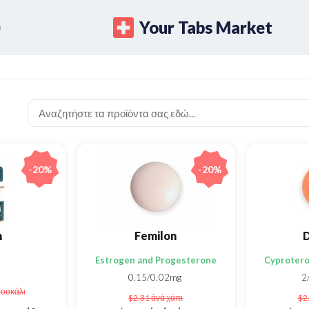
Your Tabs Market
-20%
-20%
m
Femilon
D
Estrogen and Progesterone
Cyprotero
s
0.15/0.02mg
2
πουκάλι
$2.31
ἀνά χάπι
$2