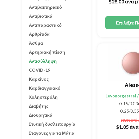
$28.00
ἀνά μ
Αντιβακτηριακό
Αντιβιοτικά
Επιλέξτε Π
Αντιπαρασιτικό
Αρθρίτιδα
Άσθμα
Αρτηριακή πίεση
Αντισύλληψη
COVID-19
Καρκίνος
Aless
Καρδιαγγειακό
Levonorgestrel / 
Χοληστερόλη
0.15/0.0
Διαβήτης
0.25/0.0
Διουρητικά
$3.00
ἀνά 
Στυτική δυσλειτουργία
$1.05
ἀνά
Σταγόνες για τα Μάτια