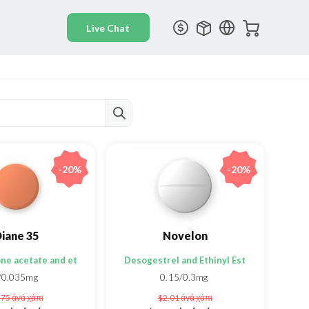
-20%
-20%
iane 35
Novelon
ne acetate and ethinylestradiol
Desogestrel and Ethinyl Estradiol
/0.035mg
0.15/0.3mg
.75
ἀνά χάπι
$2.01
ἀνά χάπι