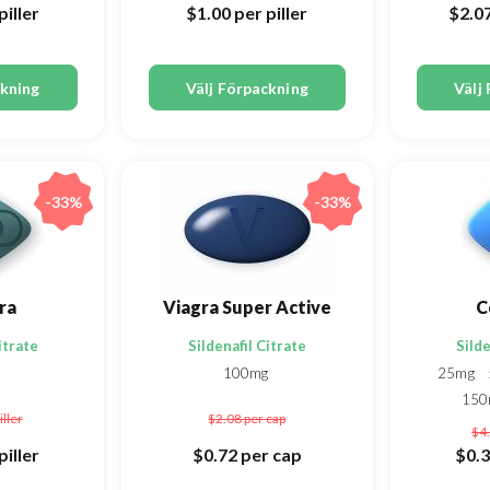
piller
$1.00
per piller
$2.0
ckning
Välj Förpackning
Välj
-33%
-33%
ra
Viagra Super Active
C
itrate
Sildenafil Citrate
Silde
100mg
25mg
15
iller
$2.08
per cap
$4
piller
$0.72
per cap
$0.