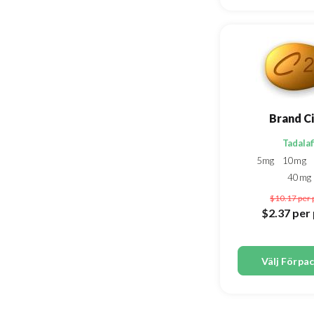
Brand Ci
Tadalaf
5mg
10mg
40mg
$10.17
per 
$2.37
per 
Välj Förpa