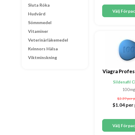
Sluta Röka
Välj Förpa
Hudvård
Sömnmedel
Vitaminer
Veterinärläkemedel
Kvinnors Hälsa
Viktminskning
Sildenafil C
100mg
$2.39
per p
$1.04
per 
Välj Förpa