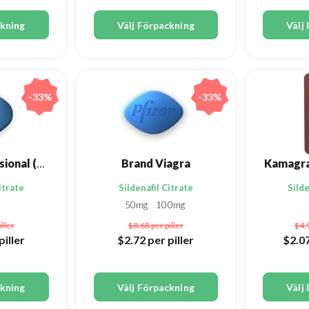
ckning
Välj Förpackning
Välj
-33%
-33%
Viagra Professional (Sublingual)
Brand Viagra
itrate
Sildenafil Citrate
Silde
50mg
100mg
iller
$8.68
per piller
$4.
piller
$2.72
per piller
$2.0
ckning
Välj Förpackning
Välj