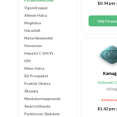
Potensmediciner
$0.34
per 
Ögondroppar
Allmän Hälsa
Välj Förpa
Maghälsa
Håravfall
Naturläkemedel
Hormoner
Hepatit C (HCV)
HIV
Mäns Hälsa
Kamag
ED Provpaket
Sildenafil C
Psykisk Ohälsa
100mg
Åksjuka
Muskelavslappnande
$4.00
per p
Smärtstillande
$1.42
per 
Parkinsons Sjukdom