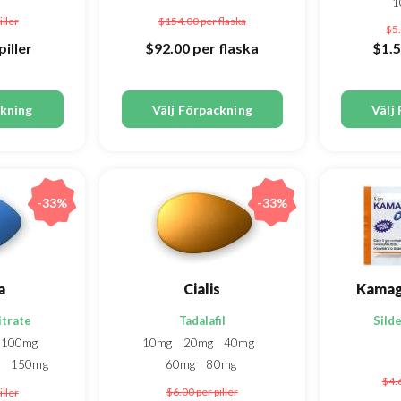
1
iller
$154.00
per flaska
$5
piller
$92.00
per flaska
$1.
ckning
Välj Förpackning
Välj
-33%
-33%
a
Cialis
Kamagr
itrate
Tadalafil
Silde
100mg
10mg
20mg
40mg
g
150mg
60mg
80mg
$4.
g
$6.00
per piller
iller