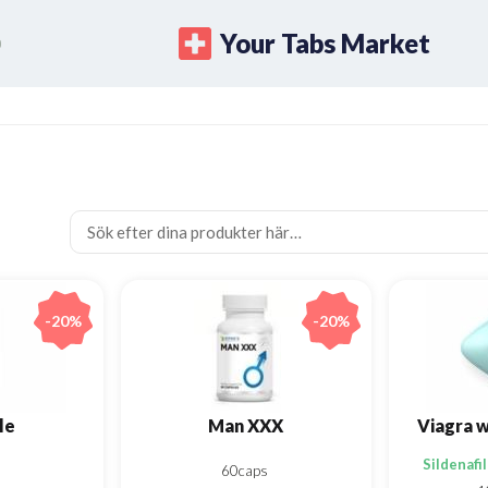
Your Tabs Market
-20%
-20%
le
Man XXX
Sildenafi
60caps