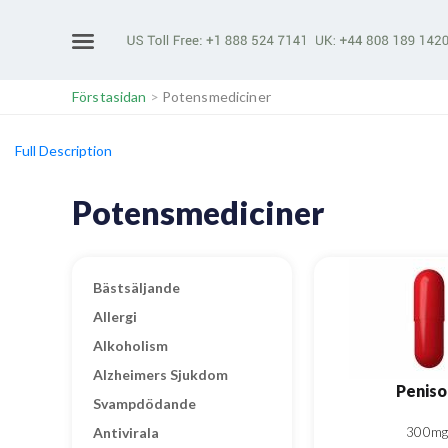
Förstasidan
>
Potensmediciner
Full Description
Potensmediciner
Bästsäljande
Allergi
Alkoholism
Alzheimers Sjukdom
Peniso
Svampdödande
Antivirala
300mg