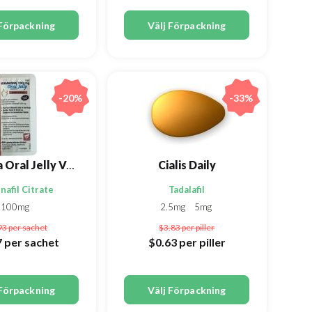
 Förpackning
Välj Förpackning
-20%
-33%
Kamagra Oral Jelly Vol-1
Cialis Daily
nafil Citrate
Tadalafil
100mg
2.5mg
5mg
93
per sachet
$3.83
per piller
7
per sachet
$0.63
per piller
 Förpackning
Välj Förpackning