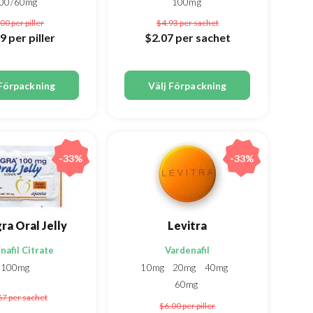
00/60mg
100mg
.00
per piller
$4.93
per sachet
59
per piller
$2.07
per sachet
 Förpackning
Välj Förpackning
-33%
-33%
a Oral Jelly
Levitra
nafil Citrate
Vardenafil
100mg
10mg
20mg
40mg
60mg
67
per sachet
$6.00
per piller