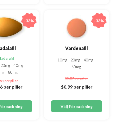
-33%
-33%
adalafil
Vardenafil
Tadalafil
10mg
20mg
40mg
20mg
40mg
60mg
0mg
80mg
$5.27
per piller
.51
per piller
96
per piller
$0.99
per piller
 Förpackning
Välj Förpackning