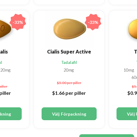
-33%
-33%
alis
Cialis Super Active
T
il
Tadalafil
20mg
20mg
10mg
6
$5.00
per piller
piller
$5
piller
$1.66
per piller
$0.
ckning
Välj Förpackning
Välj