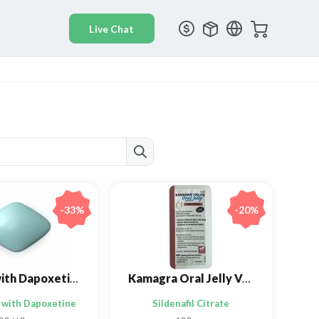
-33%
-20%
Viagra with Dapoxetine
Kamagra Oral Jelly Vol-2
l with Dapoxetine
Sildenafil Citrate