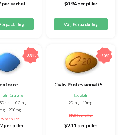
7
per sachet
$0.94
per piller
 Förpackning
Välj Förpackning
-33%
-20%
enforce
Cialis Professional (Sublingual)
nafil Citrate
Tadalafil
50mg
100mg
20mg
40mg
0mg
200mg
$5.00
per piller
.79
per piller
32
per piller
$2.11
per piller