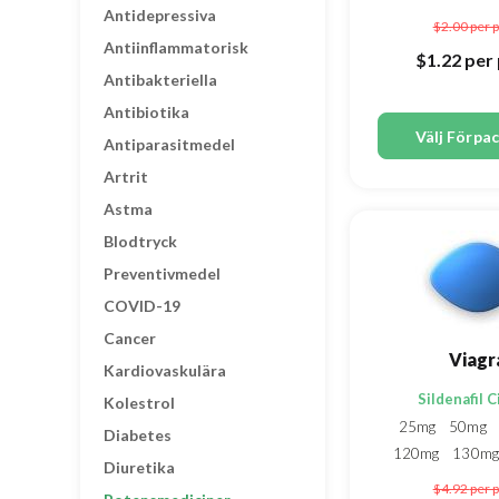
Antidepressiva
$2.00
per p
Antiinflammatorisk
$1.22
per 
Antibakteriella
Antibiotika
Välj Förpa
Antiparasitmedel
Artrit
Astma
Blodtryck
Preventivmedel
COVID-19
Cancer
Viagr
Kardiovaskulära
Sildenafil C
Kolestrol
25mg
50mg
Diabetes
120mg
130m
Diuretika
200m
$4.92
per p