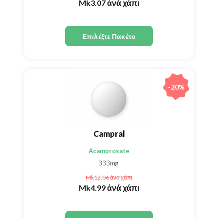
Mk3.07
ἀνά χάπι
Επιλέξτε Πακέτο
-20%
Campral
Acamprosate
333mg
Mk12.06
ἀνά χάπι
Mk4.99
ἀνά χάπι