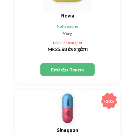
Revia
Naltrexone
50mg
Mk40.85
ἀνά χάπι
Mk25.88
ἀνά χάπι
Επιλέξτε Πακέτο
-20%
Sinequan