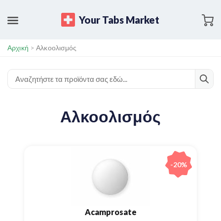
Your Tabs Market
Αρχική
>
Αλκοολισμός
Αλκοολισμός
-20%
Acamprosate