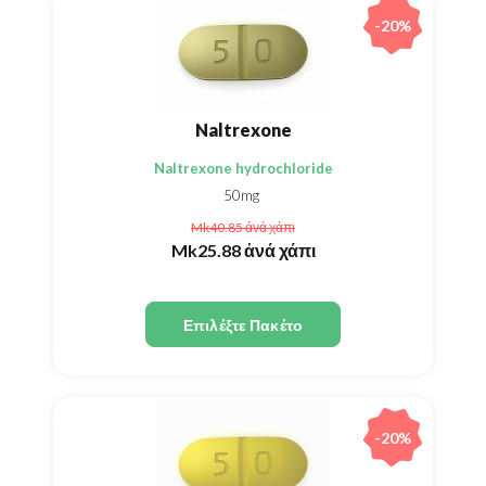
-20%
Naltrexone
Naltrexone hydrochloride
50mg
Mk40.85
ἀνά χάπι
Mk25.88
ἀνά χάπι
Επιλέξτε Πακέτο
-20%