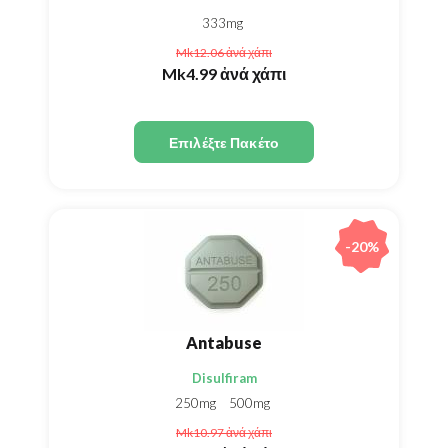
333mg
Mk12.06
ἀνά χάπι
Mk4.99
ἀνά χάπι
Επιλέξτε Πακέτο
-20%
Antabuse
Disulfiram
250mg
500mg
Mk10.97
ἀνά χάπι