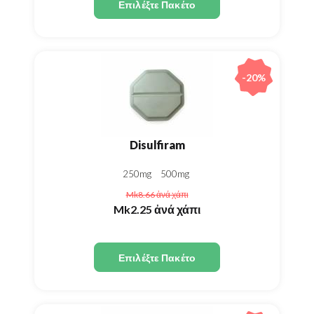
Επιλέξτε Πακέτο
-20%
Disulfiram
250mg
500mg
Mk8.66
ἀνά χάπι
Mk2.25
ἀνά χάπι
Επιλέξτε Πακέτο