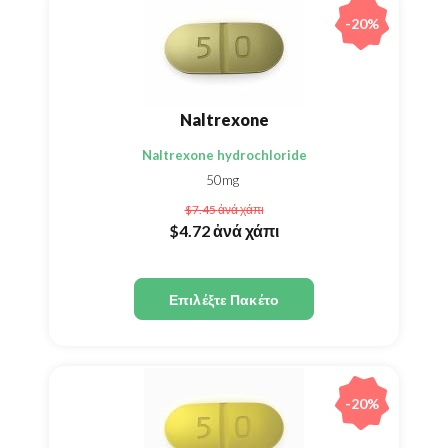
-20%
Naltrexone
Naltrexone hydrochloride
50mg
$7.45
ἀνά χάπι
$4.72
ἀνά χάπι
Επιλέξτε Πακέτο
-20%