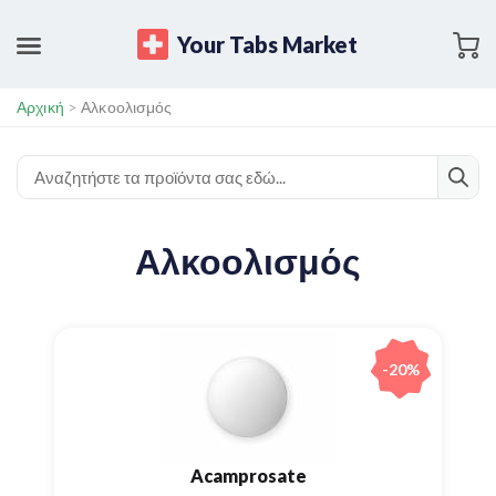
Your Tabs Market
Αρχική
>
Αλκοολισμός
Αλκοολισμός
-20%
Acamprosate