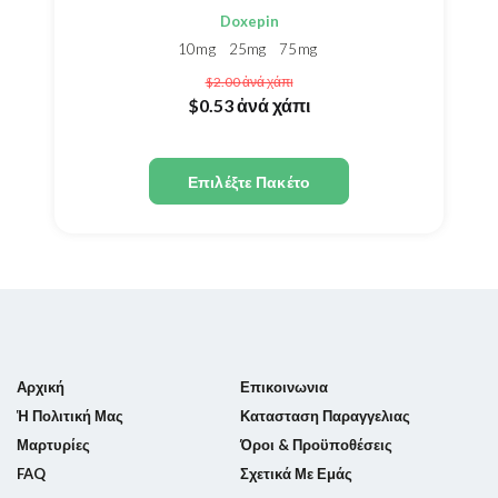
Doxepin
10mg
25mg
75mg
$2.00
ἀνά χάπι
$0.53
ἀνά χάπι
Επιλέξτε Πακέτο
Αρχική
Επικοινωνια
Ἡ Πολιτική Μας
Κατασταση Παραγγελιας
Μαρτυρίες
Όροι & Προϋποθέσεις
FAQ
Σχετικά Με Εμάς