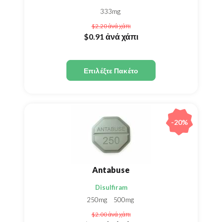
333mg
$2.20
ἀνά χάπι
$0.91
ἀνά χάπι
Επιλέξτε Πακέτο
-20%
Antabuse
Disulfiram
250mg
500mg
$2.00
ἀνά χάπι