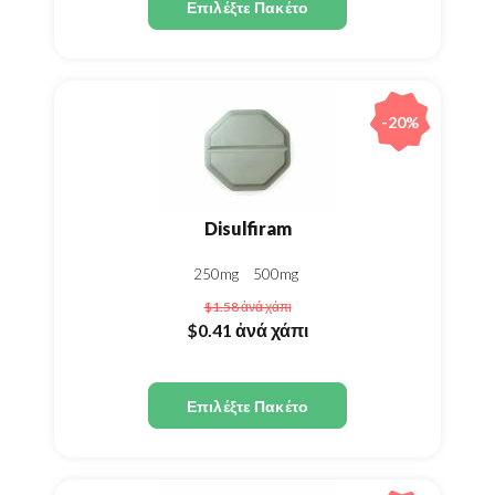
Επιλέξτε Πακέτο
-20%
Disulfiram
250mg
500mg
$1.58
ἀνά χάπι
$0.41
ἀνά χάπι
Επιλέξτε Πακέτο