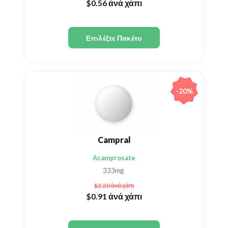
$0.56
ἀνά χάπι
Επιλέξτε Πακέτο
-20%
Campral
Acamprosate
333mg
$2.20
ἀνά χάπι
$0.91
ἀνά χάπι