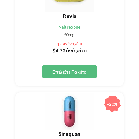
Revia
Naltrexone
50mg
$7.45
ἀνά χάπι
$4.72
ἀνά χάπι
Επιλέξτε Πακέτο
-20%
Sinequan