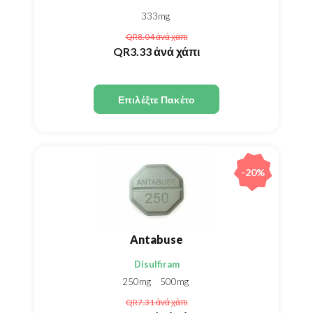
333mg
QR8.04
ἀνά χάπι
QR3.33
ἀνά χάπι
Επιλέξτε Πακέτο
-20%
Antabuse
Disulfiram
250mg
500mg
QR7.31
ἀνά χάπι