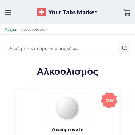
Your Tabs Market
Αρχική
>
Αλκοολισμός
Αλκοολισμός
-20%
Acamprosate