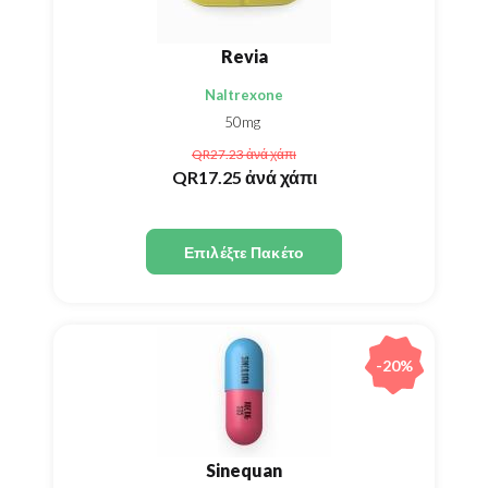
Revia
Naltrexone
50mg
QR27.23
ἀνά χάπι
QR17.25
ἀνά χάπι
Επιλέξτε Πακέτο
-20%
Sinequan