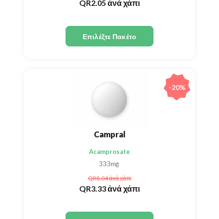
QR2.05
ἀνά χάπι
Επιλέξτε Πακέτο
-20%
Campral
Acamprosate
333mg
QR8.04
ἀνά χάπι
QR3.33
ἀνά χάπι