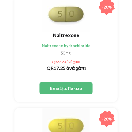
-20%
Naltrexone
Naltrexone hydrochloride
50mg
QR27.23
ἀνά χάπι
QR17.25
ἀνά χάπι
Επιλέξτε Πακέτο
-20%