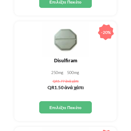
Επιλέξτε Πακέτο
-20%
Disulfiram
250mg
500mg
QR5.77
ἀνά χάπι
QR1.50
ἀνά χάπι
Επιλέξτε Πακέτο