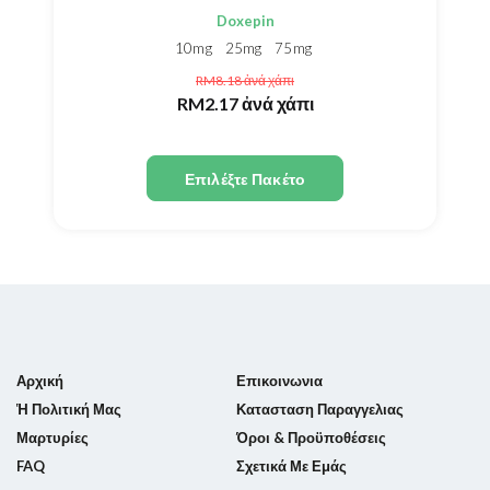
Doxepin
10mg
25mg
75mg
RM8.18
ἀνά χάπι
RM2.17
ἀνά χάπι
Επιλέξτε Πακέτο
Αρχική
Επικοινωνια
Ἡ Πολιτική Μας
Κατασταση Παραγγελιας
Μαρτυρίες
Όροι & Προϋποθέσεις
FAQ
Σχετικά Με Εμάς