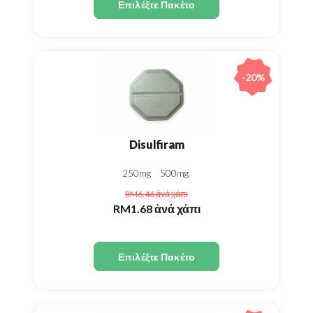
Επιλέξτε Πακέτο
-20%
Disulfiram
250mg
500mg
RM6.46
ἀνά χάπι
RM1.68
ἀνά χάπι
Επιλέξτε Πακέτο