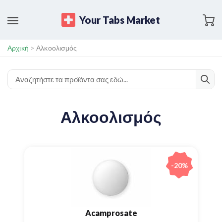
Your Tabs Market
Αρχική
>
Αλκοολισμός
Αλκοολισμός
-20%
Acamprosate