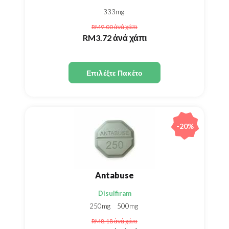
333mg
RM9.00
ἀνά χάπι
RM3.72
ἀνά χάπι
Επιλέξτε Πακέτο
-20%
Antabuse
Disulfiram
250mg
500mg
RM8.18
ἀνά χάπι