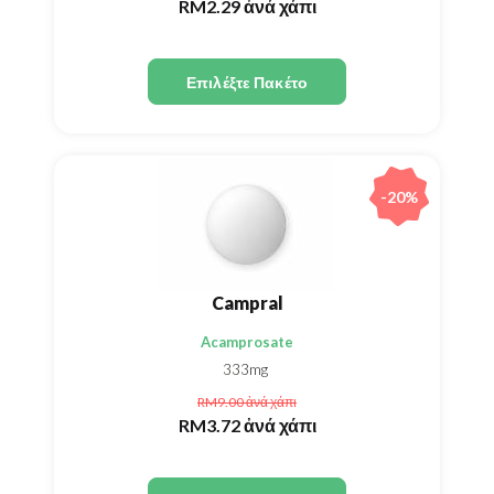
RM2.29
ἀνά χάπι
Επιλέξτε Πακέτο
-20%
Campral
Acamprosate
333mg
RM9.00
ἀνά χάπι
RM3.72
ἀνά χάπι