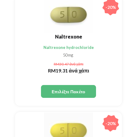
-20%
Naltrexone
Naltrexone hydrochloride
50mg
RM30.47
ἀνά χάπι
RM19.31
ἀνά χάπι
Επιλέξτε Πακέτο
-20%