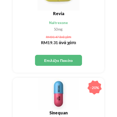
Revia
Naltrexone
50mg
RM30.47
ἀνά χάπι
RM19.31
ἀνά χάπι
Επιλέξτε Πακέτο
-20%
Sinequan