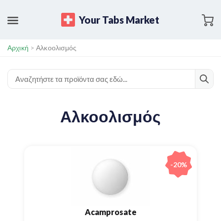
Your Tabs Market
Αρχική
>
Αλκοολισμός
Αλκοολισμός
-20%
Acamprosate