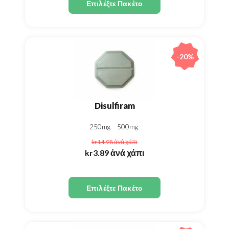
Επιλέξτε Πακέτο
-20%
Disulfiram
250mg
500mg
kr14.98
ἀνά χάπι
kr3.89
ἀνά χάπι
Επιλέξτε Πακέτο