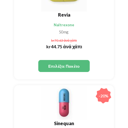
Revia
Naltrexone
50mg
kr70.63
ἀνά χάπι
kr44.75
ἀνά χάπι
Επιλέξτε Πακέτο
-20%
Sinequan