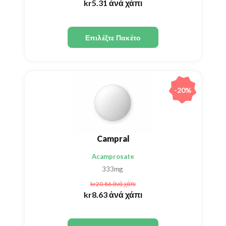
kr5.31
ἀνά χάπι
Επιλέξτε Πακέτο
-20%
Campral
Acamprosate
333mg
kr20.86
ἀνά χάπι
kr8.63
ἀνά χάπι