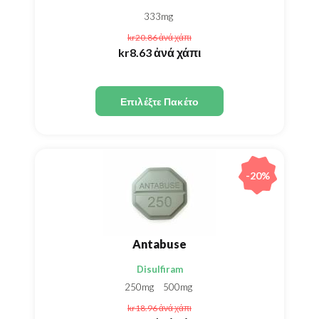
333mg
kr20.86
ἀνά χάπι
kr8.63
ἀνά χάπι
Επιλέξτε Πακέτο
-20%
Antabuse
Disulfiram
250mg
500mg
kr18.96
ἀνά χάπι