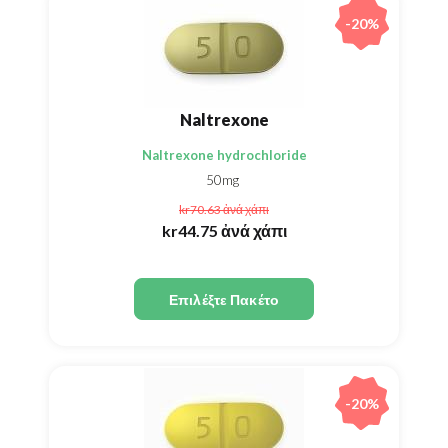
-20%
Naltrexone
Naltrexone hydrochloride
50mg
kr70.63
ἀνά χάπι
kr44.75
ἀνά χάπι
Επιλέξτε Πακέτο
-20%