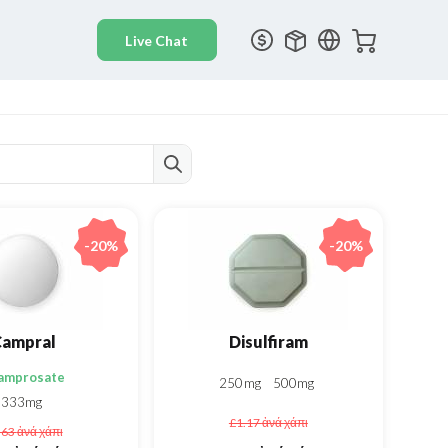
-20%
-20%
ampral
Disulfiram
amprosate
250mg
500mg
333mg
£1.17
ἀνά χάπι
.63
ἀνά χάπι