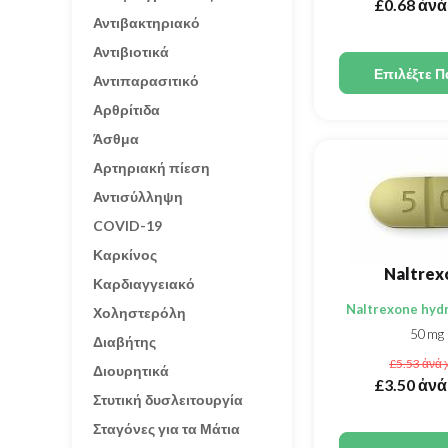
£0.68
ἀνά
Αντιβακτηριακό
Αντιβιοτικά
Επιλέξτε Π
Αντιπαρασιτικό
Αρθρίτιδα
Άσθμα
Αρτηριακή πίεση
Αντισύλληψη
COVID-19
Καρκίνος
Naltrex
Καρδιαγγειακό
Naltrexone hyd
Χοληστερόλη
50mg
Διαβήτης
£5.53
ἀνά 
Διουρητικά
£3.50
ἀνά
Στυτική δυσλειτουργία
Σταγόνες για τα Μάτια