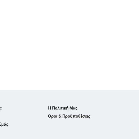
α
Ἡ Πολιτική Μας
Όροι & Προϋποθέσεις
 Εμάς