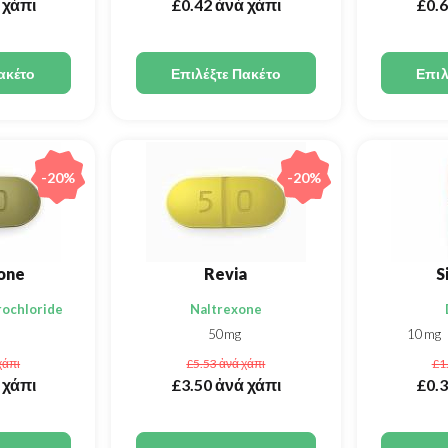
 χάπι
£0.42
ἀνά χάπι
£0.
ακέτο
Επιλέξτε Πακέτο
Επιλ
-20%
-20%
one
Revia
S
rochloride
Naltrexone
50mg
10mg
χάπι
£5.53
ἀνά χάπι
£1
 χάπι
£3.50
ἀνά χάπι
£0.