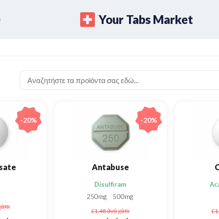
Your Tabs Market
-20%
-20%
sate
Antabuse
C
Disulfiram
Ac
250mg
500mg
χάπι
£1.48
ἀνά χάπι
£1