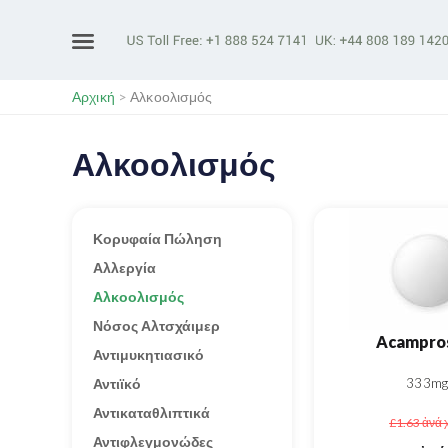
Αρχική
>
Αλκοολισμός
Αλκοολισμός
Κορυφαία Πώληση
Αλλεργία
Αλκοολισμός
Νόσος Αλτσχάιμερ
Acampro
Αντιμυκητιασικό
Αντιϊκό
333mg
Αντικαταθλιπτικά
£1.63
ἀνά 
Αντιφλεγμονώδες