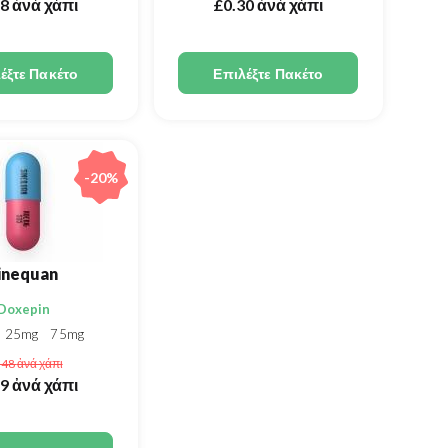
68
ἀνά χάπι
£0.30
ἀνά χάπι
έξτε Πακέτο
Επιλέξτε Πακέτο
-20%
inequan
Doxepin
25mg
75mg
.48
ἀνά χάπι
39
ἀνά χάπι