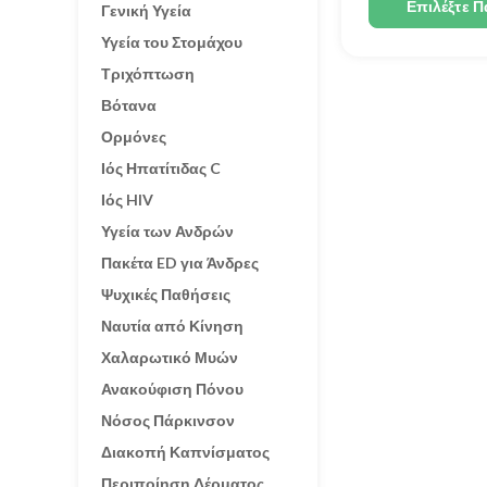
Επιλέξτε Π
Γενική Υγεία
Υγεία του Στομάχου
Τριχόπτωση
Βότανα
Ορμόνες
Ιός Ηπατίτιδας C
Ιός HIV
Υγεία των Ανδρών
Πακέτα ED για Άνδρες
Ψυχικές Παθήσεις
Ναυτία από Κίνηση
Χαλαρωτικό Μυών
Ανακούφιση Πόνου
Νόσος Πάρκινσον
Διακοπή Καπνίσματος
Περιποίηση Δέρματος